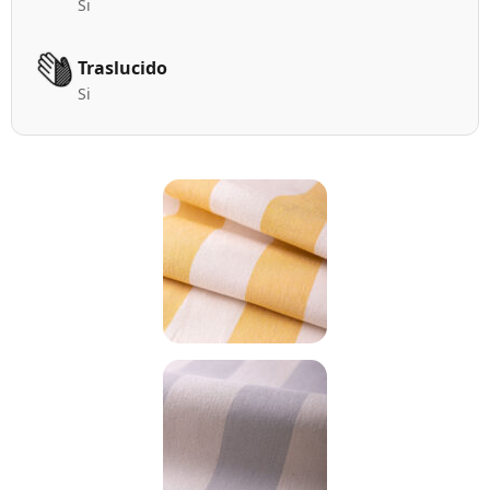
Si
Traslucido
Si